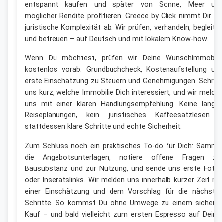
entspannt kaufen und später von Sonne, Meer un
möglicher Rendite profitieren. Greece by Click nimmt Dir di
juristische Komplexität ab: Wir prüfen, verhandeln, begleite
und betreuen – auf Deutsch und mit lokalem Know-how.
Wenn Du möchtest, prüfen wir Deine Wunschimmobili
kostenlos vorab: Grundbuchcheck, Kostenaufstellung un
erste Einschätzung zu Steuern und Genehmigungen. Schrei
uns kurz, welche Immobilie Dich interessiert, und wir melde
uns mit einer klaren Handlungsempfehlung. Keine lange
Reiseplanungen, kein juristisches Kaffeesatzlesen 
stattdessen klare Schritte und echte Sicherheit.
Zum Schluss noch ein praktisches To-do für Dich: Samml
die Angebotsunterlagen, notiere offene Fragen zu
Bausubstanz und zur Nutzung, und sende uns erste Foto
oder Inseratslinks. Wir melden uns innerhalb kurzer Zeit mi
einer Einschätzung und dem Vorschlag für die nächste
Schritte. So kommst Du ohne Umwege zu einem sichere
Kauf – und bald vielleicht zum ersten Espresso auf Deine