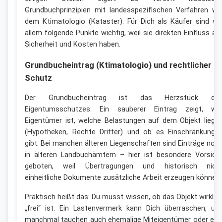
Grundbuchprinzipien mit landesspezifischen Verfahren wi
dem Ktimatologio (Kataster). Für Dich als Käufer sind vo
allem folgende Punkte wichtig, weil sie direkten Einfluss au
Sicherheit und Kosten haben.
Grundbucheintrag (Ktimatologio) und rechtlicher
Schutz
Der Grundbucheintrag ist das Herzstück de
Eigentumsschutzes. Ein sauberer Eintrag zeigt, we
Eigentümer ist, welche Belastungen auf dem Objekt liege
(Hypotheken, Rechte Dritter) und ob es Einschränkunge
gibt. Bei manchen älteren Liegenschaften sind Einträge noc
in älteren Landbuchämtern – hier ist besondere Vorsich
geboten, weil Übertragungen und historisch nich
einheitliche Dokumente zusätzliche Arbeit erzeugen können.
Praktisch heißt das: Du musst wissen, ob das Objekt wirklic
„frei“ ist. Ein Lastenvermerk kann Dich überraschen, un
manchmal tauchen auch ehemalige Miteigentümer oder erb