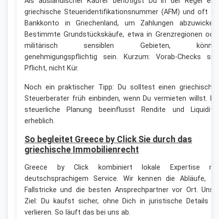
Als ausländischer Käufer benötigst Du in der Regel ein
griechische Steueridentifikationsnummer (AFM) und oft ei
Bankkonto in Griechenland, um Zahlungen abzuwickeln
Bestimmte Grundstückskäufe, etwa in Grenzregionen ode
militärisch sensiblen Gebieten, könne
genehmigungspflichtig sein. Kurzum: Vorab-Checks sin
Pflicht, nicht Kür.
Noch ein praktischer Tipp: Du solltest einen griechische
Steuerberater früh einbinden, wenn Du vermieten willst. Di
steuerliche Planung beeinflusst Rendite und Liquiditä
erheblich.
So begleitet Greece by Click Sie durch das
griechische Immobilienrecht
Greece by Click kombiniert lokale Expertise mi
deutschsprachigem Service. Wir kennen die Abläufe, di
Fallstricke und die besten Ansprechpartner vor Ort. Unse
Ziel: Du kaufst sicher, ohne Dich in juristische Details z
verlieren. So läuft das bei uns ab.