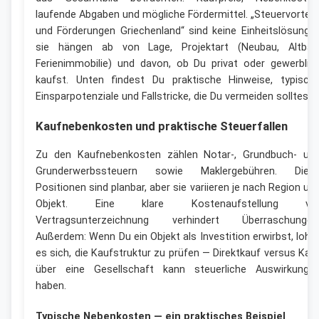
laufende Abgaben und mögliche Fördermittel. „Steuervorteil
und Förderungen Griechenland“ sind keine Einheitslösung 
sie hängen ab von Lage, Projektart (Neubau, Altbau
Ferienimmobilie) und davon, ob Du privat oder gewerblic
kaufst. Unten findest Du praktische Hinweise, typisch
Einsparpotenziale und Fallstricke, die Du vermeiden solltest.
Kaufnebenkosten und praktische Steuerfallen
Zu den Kaufnebenkosten zählen Notar-, Grundbuch- un
Grunderwerbssteuern sowie Maklergebühren. Dies
Positionen sind planbar, aber sie variieren je nach Region un
Objekt. Eine klare Kostenaufstellung vo
Vertragsunterzeichnung verhindert Überraschungen
Außerdem: Wenn Du ein Objekt als Investition erwirbst, lohn
es sich, die Kaufstruktur zu prüfen — Direktkauf versus Kau
über eine Gesellschaft kann steuerliche Auswirkunge
haben.
Typische Nebenkosten — ein praktisches Beispiel