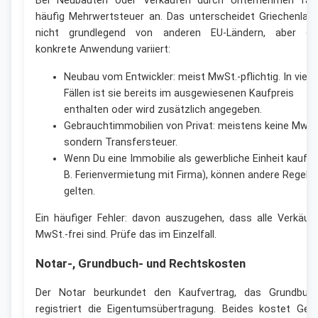
Bei Neubauten oder Verkäufen durch Unternehmen fäll
häufig Mehrwertsteuer an. Das unterscheidet Griechenlan
nicht grundlegend von anderen EU-Ländern, aber di
konkrete Anwendung variiert:
Neubau vom Entwickler: meist MwSt.-pflichtig. In viele
Fällen ist sie bereits im ausgewiesenen Kaufpreis
enthalten oder wird zusätzlich angegeben.
Gebrauchtimmobilien von Privat: meistens keine MwSt
sondern Transfersteuer.
Wenn Du eine Immobilie als gewerbliche Einheit kaufst 
B. Ferienvermietung mit Firma), können andere Regeln
gelten.
Ein häufiger Fehler: davon auszugehen, dass alle Verkäuf
MwSt.-frei sind. Prüfe das im Einzelfall.
Notar-, Grundbuch- und Rechtskosten
Der Notar beurkundet den Kaufvertrag, das Grundbuc
registriert die Eigentumsübertragung. Beides kostet Geld