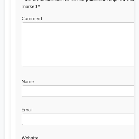
marked
*
Commen
Nam
Emai
Website